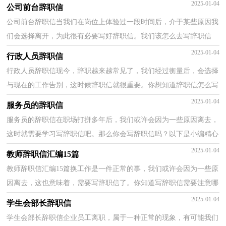
理呢？以下是小编收集整理的教师辞职信，欢迎大家借...
2025-01-04
公司前台辞职信
公司前台辞职信当我们在岗位上体验过一段时间后，介于某些原因我
们会选择离开，为此很有必要写好辞职信。我们该怎么去写辞职信
呢？下面是小编收集整理的公司前台辞职信，欢迎大家借...
2025-01-04
行政人员辞职信
行政人员辞职信现今，辞职越来越常见了，我们经过衡量后，会选择
与现在的工作告别，这时候辞职信就很重要。你想知道辞职信怎么写
吗？下面是小编为大家收集的行政人员辞职信，欢迎大家分...
2025-01-04
服务员的辞职信
服务员的辞职信在职场打拼多年后，我们或许会因为一些原因离去，
这时就需要学习写辞职信吧。那么你会写辞职信吗？以下是小编精心
整理的服务员的辞职信，供大家参考借鉴，希望可以帮助...
2025-01-04
教师辞职信汇编15篇
教师辞职信汇编15篇换工作是一件正常的事，我们或许会因为一些原
因离去，这也意味着，需要写辞职信了。你知道写辞职信需要注意哪
些问题吗？下面是小编精心整理的教师辞职信，欢迎大家...
2025-01-04
学生会部长辞职信
学生会部长辞职信企业员工离职，属于一种正常的现象，有可能我们