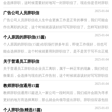
会选择辞职，这时候需要好好地写一封辞职信了。现在你是否对辞职
信一筹莫展呢？下面是小编精心整理的学生会部长辞职...
2025-01-04
广告公司人员辞职信
广告公司人员辞职信在人生中会更换工作是正常的事情，我们可能会
作出离职的决定，这个时候就该该好好写写辞职信了。怎样写好辞职
信呢?以下是小编精心整理的广告公司人员辞职信，...
2025-01-04
个人原因的辞职信(15篇)
个人原因的辞职信(15篇)在职场打拼多年后，即使工作很好，但也可
能会选择辞职，这个时候就要用到辞职信了。是不是苦于写不出正规
的辞职信呢？下面是小编帮大家整理的个人原因的辞职...
2025-01-04
关于普通员工辞职信
关于普通员工辞职信企业员工离职，属于一种正常的现象，我们经过
衡量后，会选择与现在的工作告别，这个时候就该该好好写写辞职信
了。你知道写辞职信需要注意哪些问题吗？以下是小编帮...
2025-01-04
教师辞职信通用15篇
教师辞职信通用15篇进入一家公司一段时间后，我们或许会因为寻求
更好的地方而选择离职，那么就会向领导提出辞职。辞职信应该包括
什么内容?以下是小编整理的教师辞职信，希望对大...
2025-01-03
个人辞职信(精选15篇)