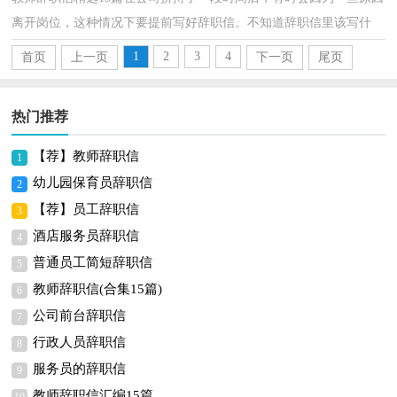
离开岗位，这种情况下要提前写好辞职信。不知道辞职信里该写什
么？下面是小编整理的教师辞职信，欢迎阅读，希望大家能...
1
2
3
4
首页
上一页
下一页
尾页
热门推荐
【荐】教师辞职信
1
幼儿园保育员辞职信
2
【荐】员工辞职信
3
酒店服务员辞职信
4
普通员工简短辞职信
5
教师辞职信(合集15篇)
6
公司前台辞职信
7
行政人员辞职信
8
服务员的辞职信
9
教师辞职信汇编15篇
10