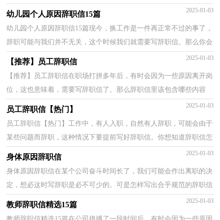
职信应该包括什么内容?以下是小编为大家收集的个人...
2025-01-03
幼儿园个人原因辞职信15篇
幼儿园个人原因辞职信15篇现今，换工作是一件再正常不过的事了，
辞职可能与我们并不无关，这个时候我们就需要写辞职信。那么你会
写辞职信吗？下面是小编精心整理的幼儿园个人原因辞...
2025-01-03
【推荐】员工辞职信
【推荐】员工辞职信在职场打拼多年后，有时会因为一些原因离开岗
位，这也意味着，需要写辞职信了。那么辞职信里该包含哪些内容
呢？以下是小编帮大家整理的员工辞职信，欢迎大家借鉴与...
2025-01-03
员工辞职信【热门】
员工辞职信【热门】工作中，有人入职，自然有人辞职，可能会由于
某些问题而辞职，这种情况下要提前写好辞职信。你想知道辞职信怎
么写吗？以下是小编为大家整理的员工辞职信，供大家参考...
2025-01-03
身体原因辞职信
身体原因辞职信在某个公司奋斗时间长了，我们可能会作出离职的决
定，想必这时写辞职是必不可少的。可是怎样写出合乎规范的辞职信
呢？以下是小编为大家整理的身体原因辞职信，供大家...
2025-01-03
教师辞职信精选15篇
教师辞职信精选15篇在公司拼搏了一段时间后，有时会因为一些原因