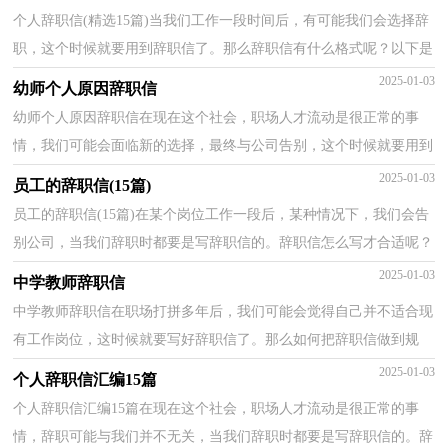
个人辞职信(精选15篇)当我们工作一段时间后，有可能我们会选择辞
职，这个时候就要用到辞职信了。那么辞职信有什么格式呢？以下是
小编收集整理的个人辞职信，欢迎大家分享。个人辞职...
2025-01-03
幼师个人原因辞职信
幼师个人原因辞职信在现在这个社会，职场人才流动是很正常的事
情，我们可能会面临新的选择，最终与公司告别，这个时候就要用到
辞职信了。相信许多人会觉得辞职信很难写吧，以下是小编...
2025-01-03
员工的辞职信(15篇)
员工的辞职信(15篇)在某个岗位工作一段后，某种情况下，我们会告
别公司，当我们辞职时都要是写辞职信的。辞职信怎么写才合适呢？
以下是小编收集整理的员工的辞职信，欢迎阅读与收藏。...
2025-01-03
中学教师辞职信
中学教师辞职信在职场打拼多年后，我们可能会觉得自己并不适合现
有工作岗位，这时候就要写好辞职信了。那么如何把辞职信做到规
范、合理呢？下面是小编帮大家整理的中学教师辞职信...
2025-01-03
个人辞职信汇编15篇
个人辞职信汇编15篇在现在这个社会，职场人才流动是很正常的事
情，辞职可能与我们并不无关，当我们辞职时都要是写辞职信的。辞