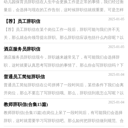
幼儿园保育员辞职信在人生中会更换工作是正常的事情，我们经过衡
量后，会选择与现在的工作告别，这时候辞职信就很重要。可是怎样
写出合乎规范的辞职信呢？下面是小编为大家收集的幼...
2025-01-05
【荐】员工辞职信
【荐】员工辞职信在某个岗位工作一段后，辞职可能与我们并不无
关，那么就会向领导提出辞职。那么辞职信应该包括什么内容呢？以
下是小编整理的员工辞职信，希望能够帮助到大家。员工...
2025-01-05
酒店服务员辞职信
酒店服务员辞职信现今，辞职越来越常见了，有可能我们会选择辞
职，这时就要认真思考写辞职信的事情了。那么你会写辞职信吗？下
面是小编整理的酒店服务员辞职信，仅供参考，欢迎大家阅读...
2025-01-04
普通员工简短辞职信
普通员工简短辞职信在公司拼搏了一段时间后，某些条件下我们会离
开岗位，那么不要忘了写辞职信哦。那么，辞职信到底怎么写呢？以
下是小编为大家收集的普通员工简短辞职信，仅供参考，大...
2025-01-04
教师辞职信(合集15篇)
教师辞职信(合集15篇)在岗位上呆了一段时间后，有可能我们会选择
辞职，这时就需要学习写辞职信吧。那么如何把辞职信做到规范、合