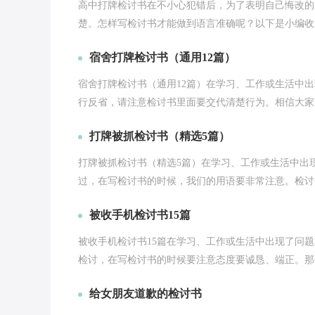
高中打牌检讨书在不小心犯错后，为了表明自己悔改的
楚。怎样写检讨书才能做到语言准确呢？以下是小编收集
宿舍打牌检讨书（通用12篇）
宿舍打牌检讨书（通用12篇）在学习、工作或生活中
行反省，请注意检讨书里面要交代清楚行为。相信大家又
打牌被抓检讨书（精选5篇）
打牌被抓检讨书（精选5篇）在学习、工作或生活中出
过，在写检讨书的时候，我们的用语要非常注意。检讨书
被收手机检讨书15篇
被收手机检讨书15篇在学习、工作或生活中出现了问
检讨，在写检讨书的时候要注意态度要诚恳、端正。那么
给女朋友道歉的检讨书