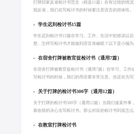
打牌回家反省检讨书范文（精选11篇）在有过错的情
我反省，我们在写检讨书的时候要注意语言的得体性。相
学生迟到检讨书15篇
学生迟到检讨书15篇在学习、工作、生活中犯错误以
楚。怎样写检讨书才能做到语言准确呢？以下是小编为大
在宿舍打牌被教官捉检讨书（通用7篇）
在宿舍打牌被教官捉检讨书（通用7篇）在学习、工作
写检讨书的时候，我们的用语要非常注意。你还在为写检
关于打牌的检讨书300字（通用12篇）
关于打牌的检讨书300字（通用12篇）当我们做某件
着改错的决心去写检讨书。那么对应的检讨书到底怎么写
在教室打牌检讨书