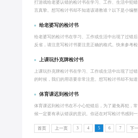
打游戏给老婆认错的检讨书在学习、工作、生活中犯错
言真挚。想写检讨书却不知道该请教谁？以下是小编整理
给老婆写的检讨书
给老婆写的检讨书在学习、工作或生活中出现了过错后
反省，请注意写检讨书要注意正确的格式。快来参考检讨
上课玩扑克牌检讨书
上课玩扑克牌检讨书在学习、工作或生活中出现了过错
的时候，我们的用语要非常注意。想写检讨书却不知道该
体育课迟到检讨书
体育课迟到检讨书在不小心犯错后，为了避免再犯，常
候一定要有承认错误的意识。你还在对写检讨书感到一筹
3
4
5
6
7
首页
上一页
下