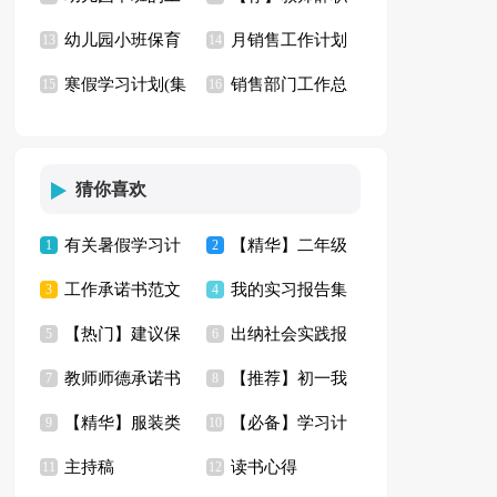
幼儿园小班保育
月销售工作计划
作总结
13
信
14
寒假学习计划(集
销售部门工作总
员工作总结
15
(15篇)
16
合15篇)
结15篇
猜你喜欢
有关暑假学习计
【精华】二年级
1
2
工作承诺书范文
我的实习报告集
划模板集锦五篇
3
五一作文合集9篇
4
【热门】建议保
出纳社会实践报
集锦九篇
5
合十篇
6
教师师德承诺书
【推荐】初一我
护环境的建议书四篇
7
告
8
【精华】服装类
【必备】学习计
模板锦集9篇
9
的同学作文汇总七篇
10
主持稿
读书心得
实习报告四篇
11
划范文合集5篇
12