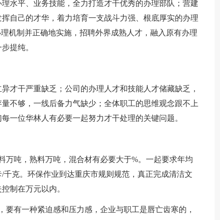
办理水平、业务技能，全力打造才干优秀的办理部队；营建
发挥自己的才华，着力培育一支战斗力强、根底厚实的办理
办理机制并正确地实施，招聘外界成熟人才，融入原有办理
一步提纯。
立异才干严重缺乏；公司的办理人才和技能人才储藏缺乏，
存量不够，一线后备力气缺少；全体职工的思维观念跟不上
们每一位华林人有必要一起努力才干处理的关键问题。
料万吨，熟料万吨，混合材有必要大于%。一起要求年均
/千克。环保作业到达重庆市规则规范，真正完成清洁文
失控制在万元以内。
识，要有一种紧迫感和压力感，企业与职工是唇亡齿寒的，