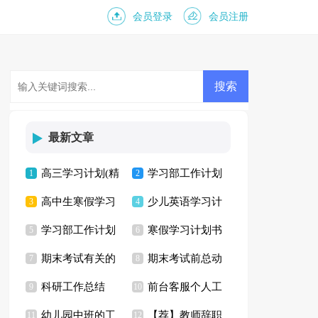
会员登录
会员注册
最新文章
高三学习计划(精
学习部工作计划
1
2
高中生寒假学习
少儿英语学习计
选15篇)
3
15篇
4
学习部工作计划
寒假学习计划书
计划
5
划
6
期末考试有关的
期末考试前总动
合集15篇
7
8
科研工作总结
前台客服个人工
演讲稿
9
员演讲稿
10
幼儿园中班的工
【荐】教师辞职
11
作计划
12