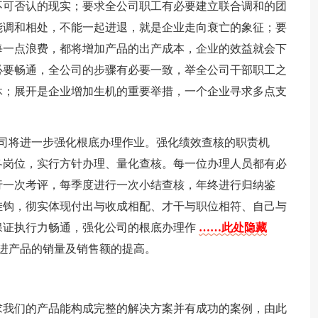
不可否认的现实；要求全公司职工有必要建立联合调和的团
能调和相处，不能一起进退，就是企业走向衰亡的象征；要
每一点浪费，都将增加产品的出产成本，企业的效益就会下
必要畅通，全公司的步骤有必要一致，举全公司干部职工之
休；展开是企业增加生机的重要举措，一个企业寻求多点支
公司将进一步强化根底办理作业。强化绩效查核的职责机
各岗位，实行方针办理、量化查核。每一位办理人员都有必
行一次考评，每季度进行一次小结查核，年终进行归纳鉴
挂钩，彻实体现付出与收成相配、才干与职位相符、自己与
保证执行力畅通，强化公司的根底办理作
……此处隐藏
进产品的销量及销售额的提高。
求我们的产品能构成完整的解决方案并有成功的案例，由此