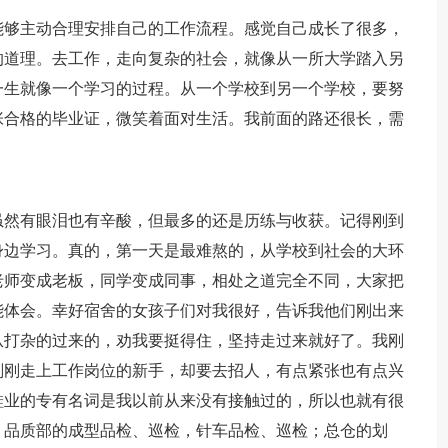
能够主动合理安排自己的工作流程。感觉自己成长了很多，
的道理。去工作，走向复杂的社会，就像从一所大学踏入另
一生就像一个学习的过程。从一个学校到另一个学校，要努
张合格的毕业证，微笑着面对生活。我前面的路还很长，需
虽然有眼泪也有辛酸，但最多的还是历练与收获。记得刚到
身边学习。真的，第一天是最难熬的，从学校到社会的大环
老师变成老板，同学变成同事，相处之道完全不同，大家把
能体会。幸好宿舍的女孩子们对我很好，告诉我他们刚出来
从打杂的过来的，劝我要挺得住，坚持走过来就好了。我刚
刚刚走上工作岗位的新手，却要去招人，有点紧张也有点兴
鞋业的专有名词是我以前从来没有接触过的，所以也就有很
，品质部的成型品检、巡检，针车品检、巡检；总仓的划