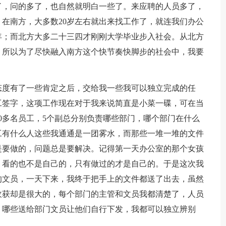
了，问的多了，也自然就明白一些了。来应聘的人员多了，
在南方，大多数20岁左右就出来找工作了，就连我们办公
年；而北方大多二十三四才刚刚大学毕业步入社会。从北方
。所以为了尽快融入南方这个快节奏快脚步的社会中，我要
态度有了一些肯定之后，交给我一些我可以独立完成的任
工签字，这项工作现在对于我来说简直是小菜一碟，可在当
00多名员工，5个副总分别负责哪些部门，哪个部门在什么
工有什么人这些我通通是一团雾水，而那些一堆一堆的文件
是要做的，问题总是要解决。记得第一天办公室的那个女孩
，看的也不是自己的，只有做过的才是自己的。于是这次我
的文员，一天下来，我终于把手上的文件都送了出去，虽然
收获却是很大的，每个部门的主管和文员我都清楚了，人员
，哪些送给部门文员让他们自行下发，我都可以独立辨别