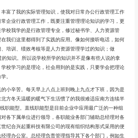
，丰富了我的实际管理知识，使我对日常办公行政管理工作
日常企业行政管理工作，既要注重管理理论知识的学习，更
在学校我学的是行政管理专业，修过秘书学、人力资源管
程在我们这里都得到了实践的应用。像如何接听电话，如何
聘、培训、绩效考核等是人力资源管理学过的知识；做
动化学过的知识。所以说学校所学的知识并不是像有些人说的拿
，学校学习的是理论，社会用到的是实践，只要学会把理论
白学。
点的小辛苦。每天早上八点上班到晚上九点才下班，因为是
在北方冬天温暖的暖气下生活惯了的我很难适应南方连续半
线职能型。直线职能型是目前企业中应用最广泛的一种组
门对各下属单位进行领导，各职能业务部门辅助总经理对各
京世纪合兴起重科技有限公司的现有组织结构形式采用的便
总经理办公室。总经理负责管理指导其下各个部门，例如生