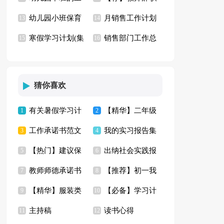
幼儿园小班保育
月销售工作计划
作总结
13
信
14
寒假学习计划(集
销售部门工作总
员工作总结
15
(15篇)
16
合15篇)
结15篇
猜你喜欢
有关暑假学习计
【精华】二年级
1
2
工作承诺书范文
我的实习报告集
划模板集锦五篇
3
五一作文合集9篇
4
【热门】建议保
出纳社会实践报
集锦九篇
5
合十篇
6
教师师德承诺书
【推荐】初一我
护环境的建议书四篇
7
告
8
【精华】服装类
【必备】学习计
模板锦集9篇
9
的同学作文汇总七篇
10
主持稿
读书心得
实习报告四篇
11
划范文合集5篇
12