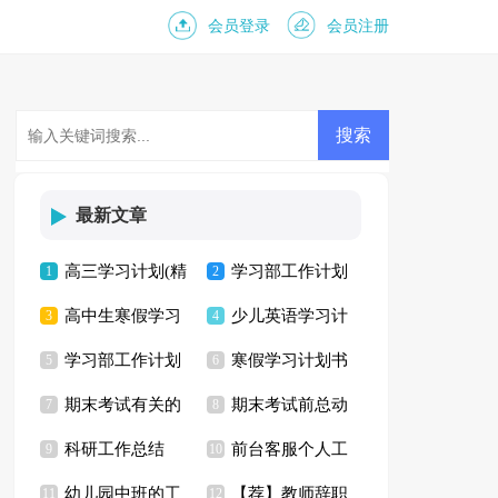
会员登录
会员注册
最新文章
高三学习计划(精
学习部工作计划
1
2
高中生寒假学习
少儿英语学习计
选15篇)
3
15篇
4
学习部工作计划
寒假学习计划书
计划
5
划
6
期末考试有关的
期末考试前总动
合集15篇
7
8
科研工作总结
前台客服个人工
演讲稿
9
员演讲稿
10
幼儿园中班的工
【荐】教师辞职
11
作计划
12