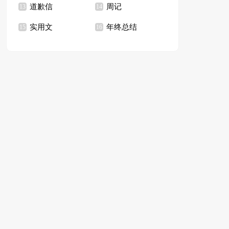
道歉信
周记
13
14
实用文
年终总结
15
16